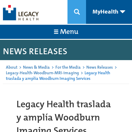
MyHealth
Menu
NEWS RELEASES
About
>
News & Media
>
For the Media
>
News Releases
>
Legacy-Health-Woodburn-MRI-imaging
>
Legacy Health
traslada y amplía Woodburn Imaging Services
Legacy Health traslada
y amplía Woodburn
Imaging Services