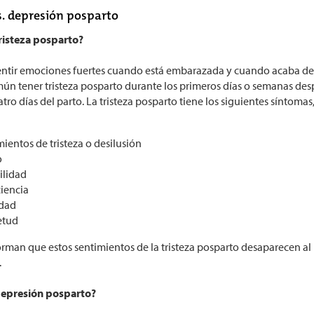
vs. depresión posparto
tristeza posparto?
sentir emociones fuertes cuando está embarazada y cuando acaba de t
omún tener tristeza posparto durante los primeros días o semanas de
uatro días del parto. La tristeza posparto tiene los siguientes sínt
ientos de tristeza o desilusión
o
bilidad
iencia
dad
etud
rman que estos sentimientos de la tristeza posparto desaparecen a
.
 depresión posparto?