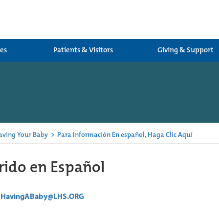
ces
Patients & Visitors
Giving & Support
aving Your Baby
>
Para Información En español, Haga Clic Aquí
rido en Español
HavingABaby@LHS.ORG