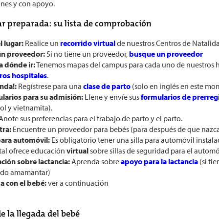
nes y con apoyo.
r preparada: su lista de comprobación
el lugar:
Realice un
recorrido virtual
de nuestros Centros de Natalida
 un proveedor:
Si no tiene un proveedor,
busque un proveedor
a dónde ir:
Tenemos mapas del campus para cada uno de nuestros ho
ros hospitales
.
nda!:
Regístrese para una
clase de parto
(solo en inglés en este m
larios para su admisión:
Llene y envíe sus
formularios de prerreg
ol y vietnamita).
Anote sus preferencias para el trabajo de parto y el parto.
tra:
Encuentre un proveedor para bebés (para después de que nazca
 para automóvil:
Es obligatorio tener una silla para automóvil instala
tal ofrece educación
virtual
sobre sillas de seguridad para el automó
ción sobre lactancia:
Aprenda sobre
apoyo para la lactancia
(si tie
do amamantar)
da con el bebé:
ver a continuación
e la llegada del bebé