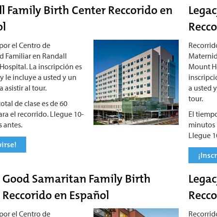
l Family Birth Center Reccorido en
Legac
ol
Recco
por el Centro de
Recorrid
 Familiar en Randall
Maternid
Hospital. La inscripción es
Mount Ho
 le incluye a usted y un
inscripc
 asistir al tour.
a usted y
tour.
otal de clase es de 60
ra el recorrido. Llegue 10-
El tiempo
 antes.
minutos p
Llegue 1
birse!
¡Inscr
 Good Samaritan Family Birth
Legac
 Reccorido en Español
Recco
por el Centro de
Recorrid