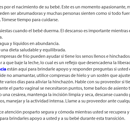
nes por el nacimiento de su bebé. Este es un momento apasionante, 
den ser abrumadoras y muchas personas sienten como si todo fuera 
 Tómese tiempo para cuidarse.
siestas cuando el bebé duerma. El descanso es importante mientras 
a.
agua y líquidos en abundancia.
una dieta saludable y equilibrada.
ompresas de frío pueden ayudar si tiene los senos llenos e hinchado
 a que baje la leche, lo cual es un reflejo que desencadena la liber
ncia
están aquí para brindarle apoyo y responder preguntas si uste
cide no amamantar, utilice compresas de hielo y un sostén que ajust
e varios días para aliviar la hinchazón. Hable con su proveedor si t
ante el parto vaginal se necesitaron puntos, tome baños de asiento ti
o una cesárea, mantenga la incisión limpia y seca, descanse cuando p
os, manejar y la actividad intensa. Llame a su proveedor ante cualq
ce atención posparto segura y cómoda mientras usted se recupera y 
para brindarles apoyo a usted y a su bebé durante esta transición.