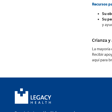
Recursos p
Su ob
Su pe
y ayu
Crianza y
La mayoría 
Recibir apo
aquí para b