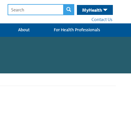
MyHealth
Contact Us
About
For Health Professionals