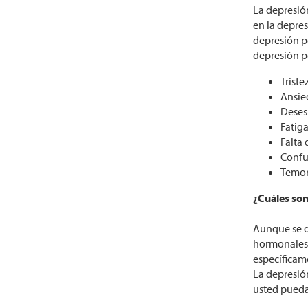
La depresió
en la depre
depresión p
depresión p
Triste
Ansie
Deses
Fatig
Falta
Confu
Temor 
¿Cuáles son
Aunque se d
hormonales, 
específicam
La depresió
usted pueda 