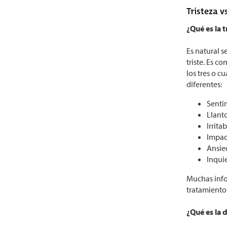
Tristeza 
¿Qué es la 
Es natural 
triste. Es c
los tres o c
diferentes:
Sentim
Llant
Irrita
Impac
Ansie
Inqui
Muchas info
tratamiento
¿Qué es la