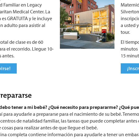
d Familiar en Legacy
Maternid
ritan Medical Center. La
Silverto
n es GRATUITA y le incluye
inscripc
n adulto para asistir al
a usted y
tour.
otal de clase es de 60
El tiempo
ra el recorrido. Llegue 10-
minutos 
 antes.
15 minut
birse!
¡Inscr
repararse
debo tener a mi bebé? ¿Qué necesito para prepararme? ¿Qué pu
í para ayudarle a prepararse para el nacimiento de su bebé. Tenemo
entros de natalidad familiar, las tareas que puede completar antes d
 cosas para realizar antes de que llegue el bebé.
ina completa contiene información para ayudarle a tener un embaraz