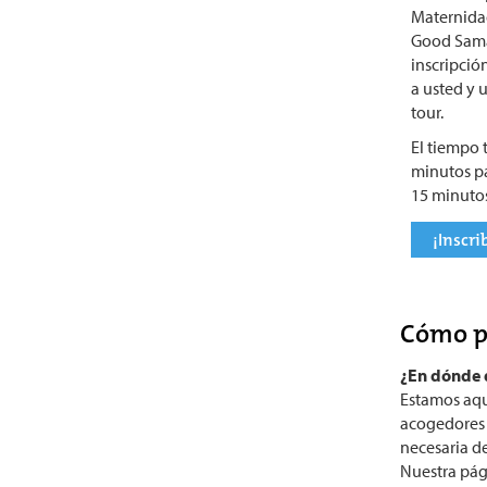
Maternida
Good Sama
inscripció
a usted y u
tour.
El tiempo t
minutos pa
15 minutos
¡Inscri
Cómo p
¿En dónde 
Estamos aqu
acogedores c
necesaria de
Nuestra pág