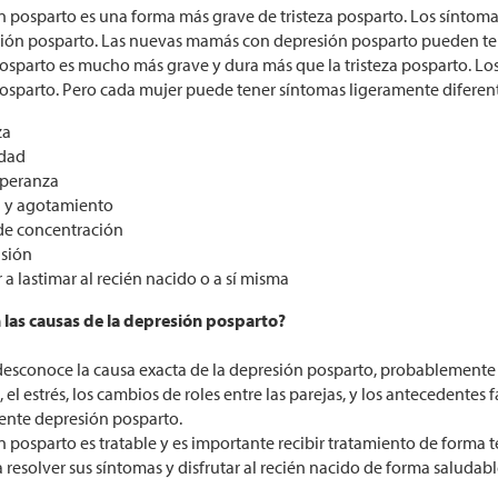
n posparto es una forma más grave de tristeza posparto. Los síntoma
sión posparto. Las nuevas mamás con depresión posparto pueden tener
osparto es mucho más grave y dura más que la tristeza posparto. Los
osparto. Pero cada mujer puede tener síntomas ligeramente diferente
za
dad
peranza
a y agotamiento
 de concentración
sión
a lastimar al recién nacido o a sí misma
 las causas de la depresión posparto?
esconoce la causa exacta de la depresión posparto, probablement
el estrés, los cambios de roles entre las parejas, y los antecedente
ente depresión posparto.
n posparto es tratable y es importante recibir tratamiento de forma 
resolver sus síntomas y disfrutar al recién nacido de forma saludabl