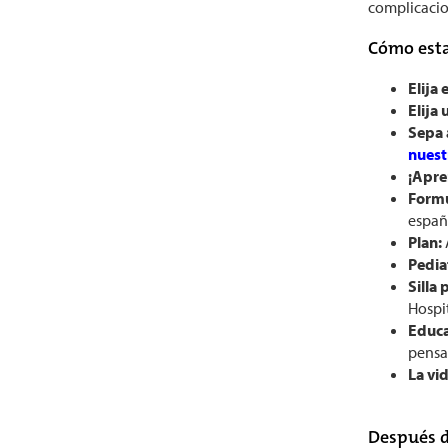
complicacio
Cómo esta
Elija 
Elija
Sepa 
nuest
¡Apre
Formu
españ
Plan:
Pedia
Silla
Hospi
Educa
pensa
La vi
Después d