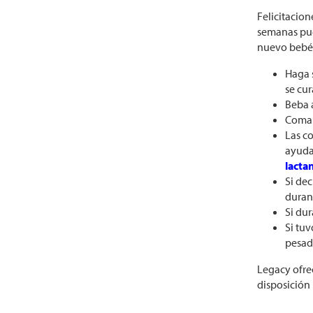
Felicitacio
semanas pue
nuevo bebé.
Haga 
se cur
Beba 
Coma 
Las c
ayudar
lacta
Si de
durant
Si dur
Si tuv
pesad
Legacy ofre
disposición 