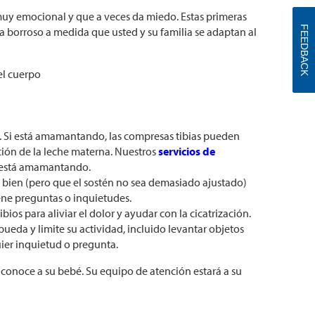
muy emocional y que a veces da miedo. Estas primeras
FEEDBACK
borroso a medida que usted y su familia se adaptan al
el cuerpo
s. Si está amamantando, las compresas tibias pueden
ación de la leche materna. Nuestros
servicios de
d está amamantando.
e bien (pero que el sostén no sea demasiado ajustado)
iene preguntas o inquietudes.
bios para aliviar el dolor y ayudar con la cicatrización.
ueda y limite su actividad, incluido levantar objetos
uier inquietud o pregunta.
conoce a su bebé. Su equipo de atención estará a su