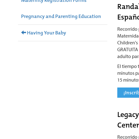
Maternity Registration Forms
Randal
Españ
Pregnancy and Parenting Education
Recorrido 
Having Your Baby
Maternidad
Children's 
GRATUITA y
adulto para
El tiempo t
minutos pa
15 minutos
¡Inscri
Legacy
Center
Recorrido 